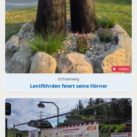
Video
Ochsenweg
Lentföhrden feiert seine Hörner