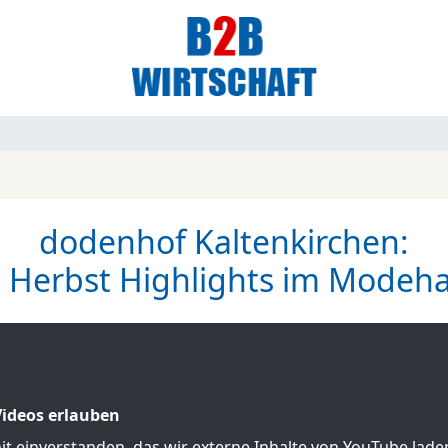
dodenhof Kaltenkirchen:
 Herbst Highlights im Modeha
ideos erlauben
mit einverstanden, das wir externe Inhalte von YouTube lad