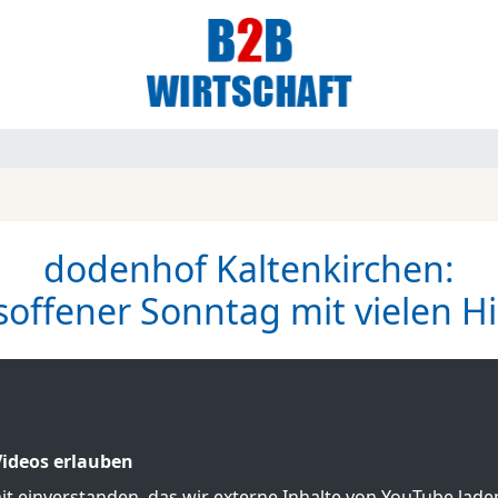
dodenhof Kaltenkirchen:
soffener Sonntag mit vielen Hi
ideos erlauben
mit einverstanden, das wir externe Inhalte von YouTube lad