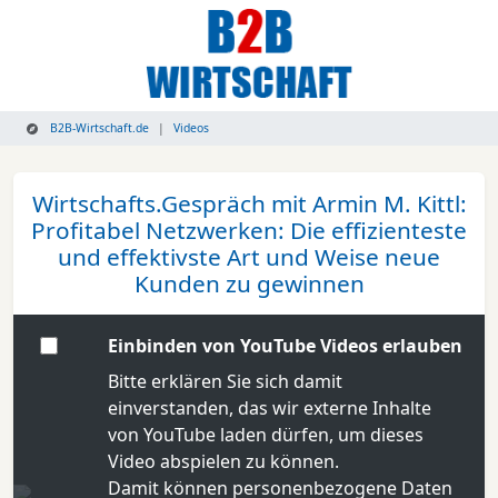
B2B-Wirtschaft.de
Videos
Wirtschafts.Gespräch mit Armin M. Kittl:
Profitabel Netzwerken: Die effizienteste
und effektivste Art und Weise neue
Kunden zu gewinnen
Einbinden von YouTube Videos erlauben
Bitte erklären Sie sich damit
einverstanden, das wir externe Inhalte
von YouTube laden dürfen, um dieses
Video abspielen zu können.
Damit können personenbezogene Daten