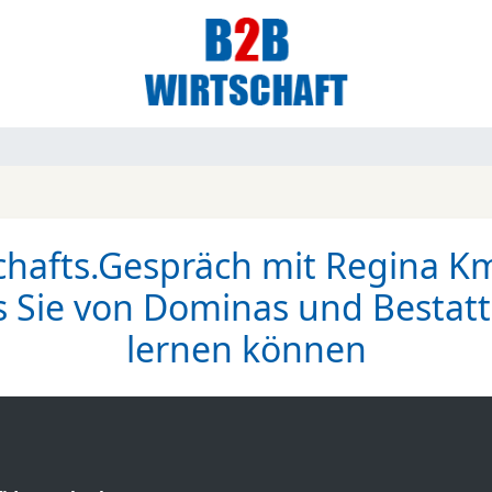
chafts.Gespräch mit Regina K
s Sie von Dominas und Bestatt
lernen können