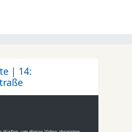
e | 14:
traße
en dürfen, um dieses Video abspielen