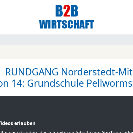
 RUNDGANG Norderstedt-Mitt
ion 14: Grundschule Pellworms
ideos erlauben
mit einverstanden, das wir externe Inhalte von YouTube lad