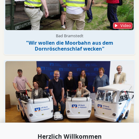
Video
Bad Bramstedt
"Wir wollen die Moorbahn aus dem
Dornröschenschlaf wecken"
Video
Herzlich Willkommen
Engagement