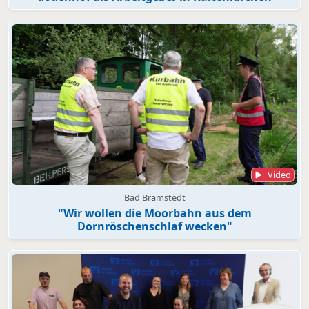
Video
Bad Bramstedt
"Wir wollen die Moorbahn aus dem
Dornröschenschlaf wecken"