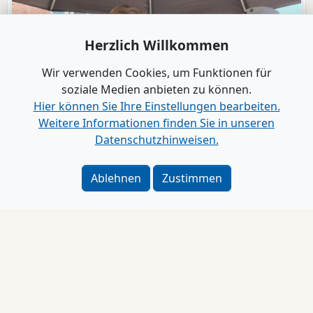
Herzlich Willkommen
Wir verwenden Cookies, um Funktionen für
soziale Medien anbieten zu können.
Hier können Sie Ihre Einstellungen bearbeiten.
Weitere Informationen finden Sie in unseren
Datenschutzhinweisen.
Video
Bad Segeberg
Ablehnen
Zustimmen
Der Wilde Westen mitten in der Fußgängerzone
„Eine Stadt spielt Karl May“
Impressum
Alle Videos anzeigen
www.B2B-Wirtschaft.de
Login
|
Registrierung
Kontakt
|
Impressum
|
Datenschutz
|
Barrierefreiheit
|