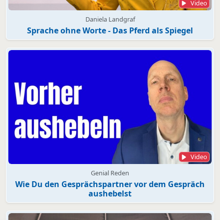
Video
Daniela Landgraf
Sprache ohne Worte - Das Pferd als Spiegel
Video
Genial Reden
Wie Du den Gesprächspartner vor dem Gespräch
aushebelst