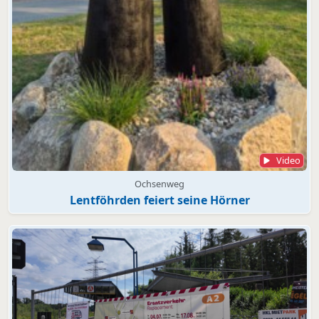
Video
Ochsenweg
Lentföhrden feiert seine Hörner