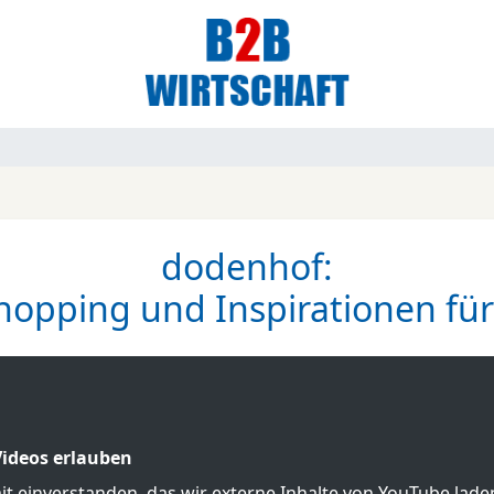
dodenhof:
hopping und Inspirationen für
ideos erlauben
mit einverstanden, das wir externe Inhalte von YouTube lad