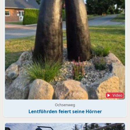
Video
Ochsenweg
Lentföhrden feiert seine Hörner