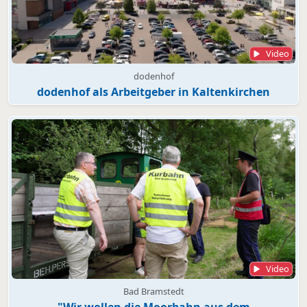
Video
dodenhof
dodenhof als Arbeitgeber in Kaltenkirchen
Video
Bad Bramstedt
"Wir wollen die Moorbahn aus dem