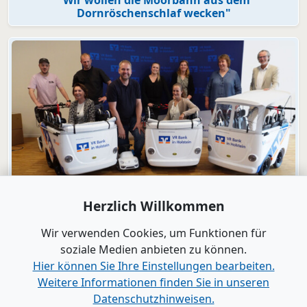
Dornröschenschlaf wecken"
Video
Herzlich Willkommen
Engagement
VR Bank in Holstein macht KiTas mobil!
Wir verwenden Cookies, um Funktionen für
soziale Medien anbieten zu können.
Hier können Sie Ihre Einstellungen bearbeiten.
Alle Videos anzeigen
Weitere Informationen finden Sie in unseren
Datenschutzhinweisen.