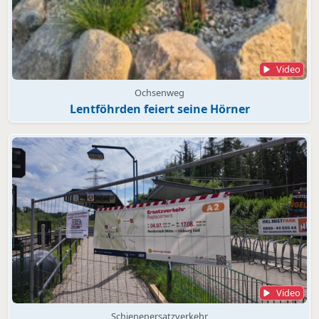
Video
Ochsenweg
Lentföhrden feiert seine Hörner
Video
Schienenersatzverkehr