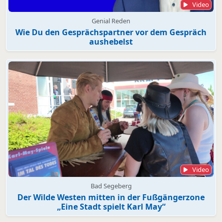
Video
Genial Reden
Wie Du den Gesprächspartner vor dem Gespräch
aushebelst
Video
Bad Segeberg
Der Wilde Westen mitten in der Fußgängerzone
„Eine Stadt spielt Karl May“