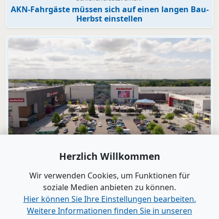
AKN-Fahrgäste müssen sich auf einen langen Bau-
Herbst einstellen
Video
Herzlich Willkommen
dodenhof
dodenhof als Arbeitgeber in Kaltenkirchen
Wir verwenden Cookies, um Funktionen für
soziale Medien anbieten zu können.
Hier können Sie Ihre Einstellungen bearbeiten.
Alle Videos anzeigen
Weitere Informationen finden Sie in unseren