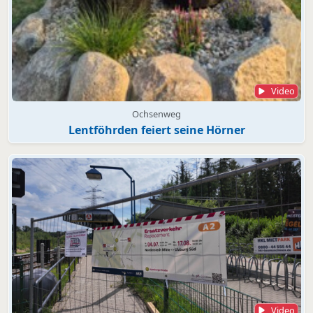
Video
Ochsenweg
Lentföhrden feiert seine Hörner
Video