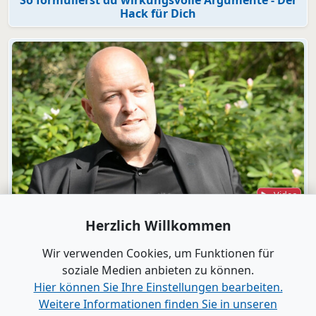
Hack für Dich
Video
Wirtschaft.Gespräch mit Markus Milz
Herzlich Willkommen
„Gewinner der Zukunft“ - Die neuen Spielregeln
kennen und perfekt beherrschen
Wir verwenden Cookies, um Funktionen für
soziale Medien anbieten zu können.
Hier können Sie Ihre Einstellungen bearbeiten.
Alle Videos anzeigen
Weitere Informationen finden Sie in unseren