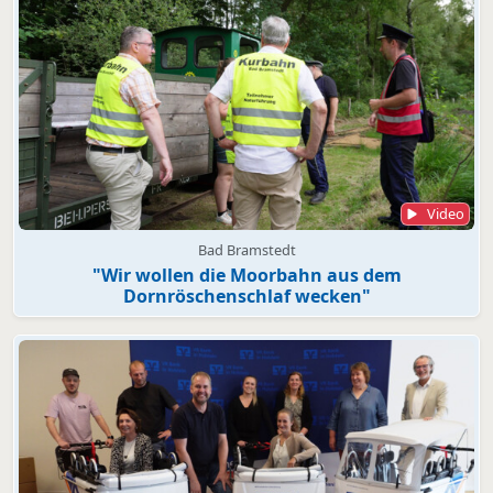
Video
Bad Bramstedt
"Wir wollen die Moorbahn aus dem
Dornröschenschlaf wecken"