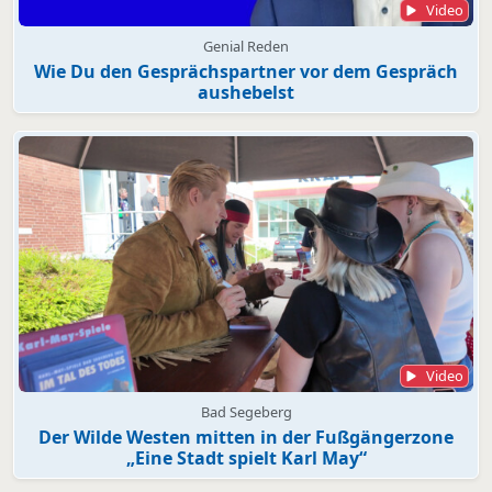
Video
Genial Reden
Wie Du den Gesprächspartner vor dem Gespräch
aushebelst
Video
Bad Segeberg
Der Wilde Westen mitten in der Fußgängerzone
„Eine Stadt spielt Karl May“