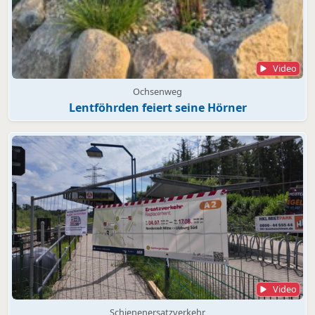
Video
Ochsenweg
Lentföhrden feiert seine Hörner
Video
Schienenersatzverkehr