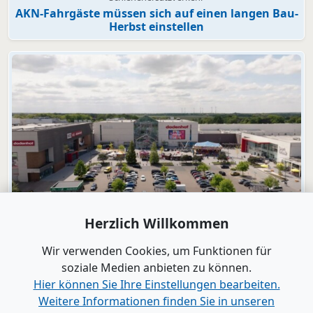
AKN-Fahrgäste müssen sich auf einen langen Bau-
Herbst einstellen
Video
Herzlich Willkommen
dodenhof
dodenhof als Arbeitgeber in Kaltenkirchen
Wir verwenden Cookies, um Funktionen für
soziale Medien anbieten zu können.
Hier können Sie Ihre Einstellungen bearbeiten.
Alle Videos anzeigen
Weitere Informationen finden Sie in unseren