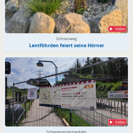
Video
Ochsenweg
Lentföhrden feiert seine Hörner
Video
Schienenersatzverkehr