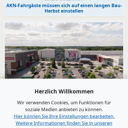
AKN-Fahrgäste müssen sich auf einen langen Bau-
Herbst einstellen
Video
Herzlich Willkommen
dodenhof
dodenhof als Arbeitgeber in Kaltenkirchen
Wir verwenden Cookies, um Funktionen für
soziale Medien anbieten zu können.
Hier können Sie Ihre Einstellungen bearbeiten.
Alle Videos anzeigen
Weitere Informationen finden Sie in unseren