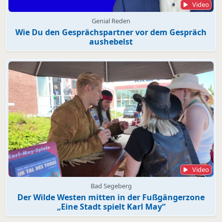
Video
Genial Reden
Wie Du den Gesprächspartner vor dem Gespräch
aushebelst
Video
Bad Segeberg
Der Wilde Westen mitten in der Fußgängerzone
„Eine Stadt spielt Karl May“