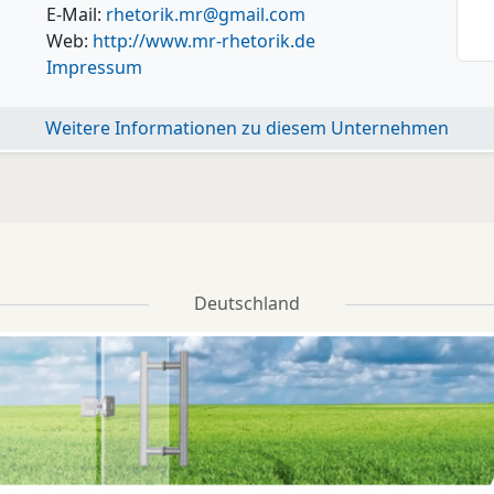
E-Mail:
rhetorik.mr@gmail.com
Web:
http://www.mr-rhetorik.de
Impressum
Weitere Informationen zu diesem Unternehmen
Deutschland