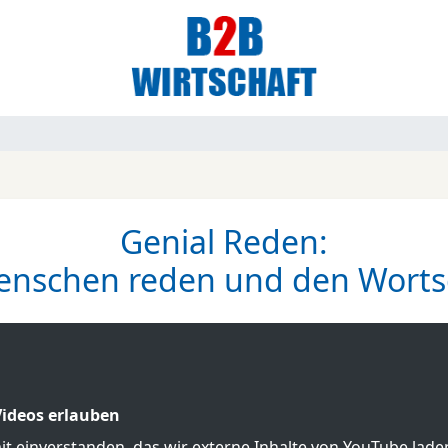
Genial Reden:
enschen reden und den Wortsc
ideos erlauben
mit einverstanden, das wir externe Inhalte von YouTube lad