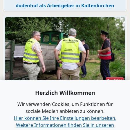
dodenhof als Arbeitgeber in Kaltenkirchen
Video
Bad Bramstedt
Herzlich Willkommen
"Wir wollen die Moorbahn aus dem
Dornröschenschlaf wecken"
Wir verwenden Cookies, um Funktionen für
soziale Medien anbieten zu können.
Hier können Sie Ihre Einstellungen bearbeiten.
Alle Videos anzeigen
Weitere Informationen finden Sie in unseren