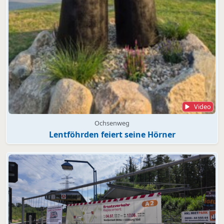
Video
Ochsenweg
Lentföhrden feiert seine Hörner