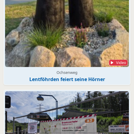
Video
Ochsenweg
Lentföhrden feiert seine Hörner