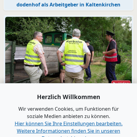
dodenhof als Arbeitgeber in Kaltenkirchen
Video
Bad Bramstedt
Herzlich Willkommen
"Wir wollen die Moorbahn aus dem
Dornröschenschlaf wecken"
Wir verwenden Cookies, um Funktionen für
soziale Medien anbieten zu können.
Hier können Sie Ihre Einstellungen bearbeiten.
Alle Videos anzeigen
Weitere Informationen finden Sie in unseren