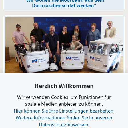
Dornröschenschlaf wecken"
Video
Herzlich Willkommen
Engagement
VR Bank in Holstein macht KiTas mobil!
Wir verwenden Cookies, um Funktionen für
soziale Medien anbieten zu können.
Hier können Sie Ihre Einstellungen bearbeiten.
Alle Videos anzeigen
Weitere Informationen finden Sie in unseren
Datenschutzhinweisen.