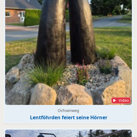
Video
Ochsenweg
Lentföhrden feiert seine Hörner