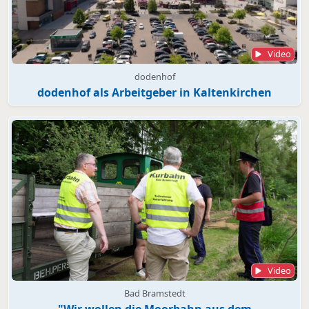
Video
dodenhof
dodenhof als Arbeitgeber in Kaltenkirchen
Video
Bad Bramstedt
"Wir wollen die Moorbahn aus dem