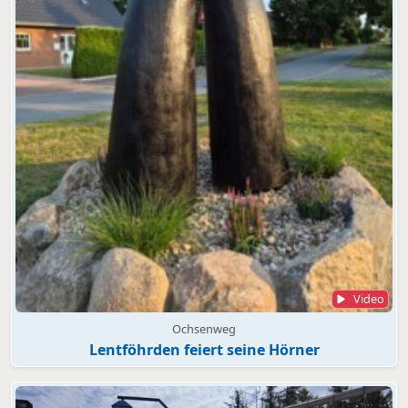
Video
Ochsenweg
Lentföhrden feiert seine Hörner