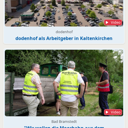
Video
dodenhof
dodenhof als Arbeitgeber in Kaltenkirchen
Video
Bad Bramstedt
"Wir wollen die Moorbahn aus dem