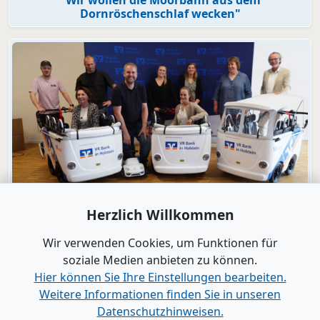
Dornröschenschlaf wecken"
Video
Herzlich Willkommen
Engagement
VR Bank in Holstein macht KiTas mobil!
Wir verwenden Cookies, um Funktionen für
soziale Medien anbieten zu können.
Hier können Sie Ihre Einstellungen bearbeiten.
Alle Videos anzeigen
Weitere Informationen finden Sie in unseren
Datenschutzhinweisen.