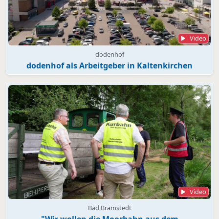
Video
dodenhof
dodenhof als Arbeitgeber in Kaltenkirchen
Video
Bad Bramstedt
"Wir wollen die Moorbahn aus dem