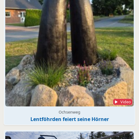
Video
Ochsenweg
Lentföhrden feiert seine Hörner