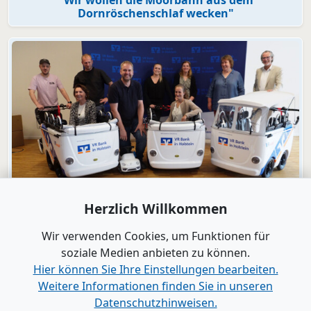
Dornröschenschlaf wecken"
Video
Herzlich Willkommen
Engagement
VR Bank in Holstein macht KiTas mobil!
Wir verwenden Cookies, um Funktionen für
soziale Medien anbieten zu können.
Hier können Sie Ihre Einstellungen bearbeiten.
Alle Videos anzeigen
Weitere Informationen finden Sie in unseren
Datenschutzhinweisen.