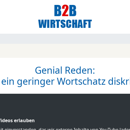
Genial Reden:
in geringer Wortschatz diskr
ideos erlauben
mit einverstanden, das wir externe Inhalte von YouTube lad