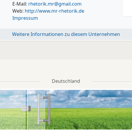
E-Mail:
rhetorik.mr@gmail.com
Web:
http://www.mr-rhetorik.de
Impressum
Weitere Informationen zu diesem Unternehmen
Deutschland