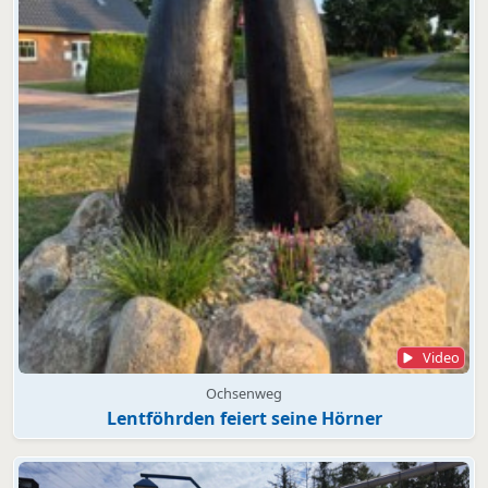
Video
Ochsenweg
Lentföhrden feiert seine Hörner