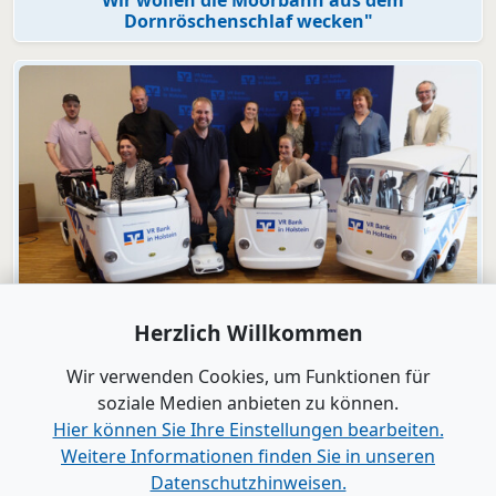
Dornröschenschlaf wecken"
Video
Herzlich Willkommen
Engagement
VR Bank in Holstein macht KiTas mobil!
Wir verwenden Cookies, um Funktionen für
soziale Medien anbieten zu können.
Hier können Sie Ihre Einstellungen bearbeiten.
Alle Videos anzeigen
Weitere Informationen finden Sie in unseren
Datenschutzhinweisen.