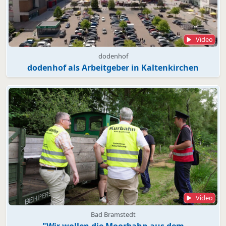
Video
dodenhof
dodenhof als Arbeitgeber in Kaltenkirchen
Video
Bad Bramstedt
"Wir wollen die Moorbahn aus dem