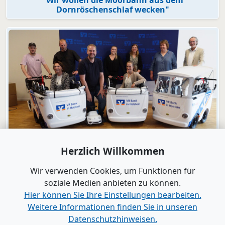
Dornröschenschlaf wecken"
Video
Herzlich Willkommen
Engagement
VR Bank in Holstein macht KiTas mobil!
Wir verwenden Cookies, um Funktionen für
soziale Medien anbieten zu können.
Hier können Sie Ihre Einstellungen bearbeiten.
Alle Videos anzeigen
Weitere Informationen finden Sie in unseren
Datenschutzhinweisen.