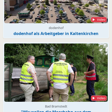
Video
dodenhof
dodenhof als Arbeitgeber in Kaltenkirchen
Video
Bad Bramstedt
"Wir wollen die Moorbahn aus dem