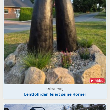
Video
Ochsenweg
Lentföhrden feiert seine Hörner