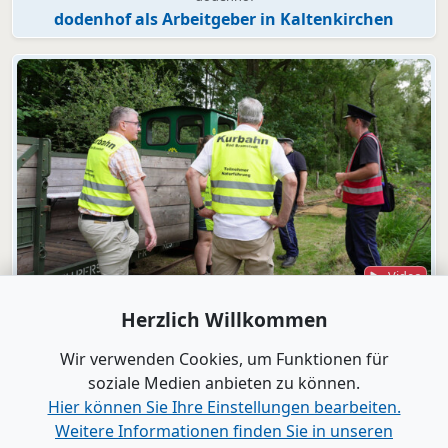
dodenhof als Arbeitgeber in Kaltenkirchen
Video
Bad Bramstedt
Herzlich Willkommen
"Wir wollen die Moorbahn aus dem
Dornröschenschlaf wecken"
Wir verwenden Cookies, um Funktionen für
soziale Medien anbieten zu können.
Hier können Sie Ihre Einstellungen bearbeiten.
Alle Videos anzeigen
Weitere Informationen finden Sie in unseren