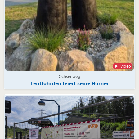
Video
Ochsenweg
Lentföhrden feiert seine Hörner