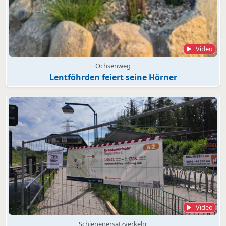
Video
Ochsenweg
Lentföhrden feiert seine Hörner
Video
Schienenersatzverkehr