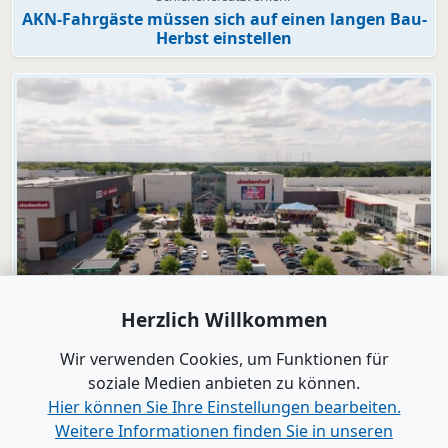
AKN-Fahrgäste müssen sich auf einen langen Bau-
Herbst einstellen
Video
Herzlich Willkommen
dodenhof
dodenhof als Arbeitgeber in Kaltenkirchen
Wir verwenden Cookies, um Funktionen für
soziale Medien anbieten zu können.
Hier können Sie Ihre Einstellungen bearbeiten.
Alle Videos anzeigen
Weitere Informationen finden Sie in unseren