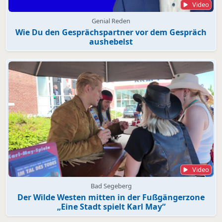
Video
Genial Reden
Wie Du den Gesprächspartner vor dem Gespräch
aushebelst
Video
Bad Segeberg
Der Wilde Westen mitten in der Fußgängerzone
„Eine Stadt spielt Karl May“