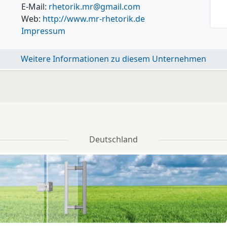
E-Mail:
rhetorik.mr@gmail.com
Web:
http://www.mr-rhetorik.de
Impressum
Weitere Informationen zu diesem Unternehmen
Deutschland