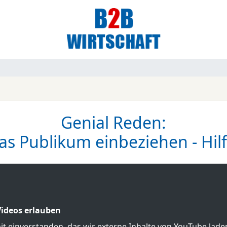
Genial Reden:
s Publikum einbeziehen - Hilf
ideos erlauben
mit einverstanden, das wir externe Inhalte von YouTube lad