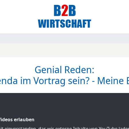
Genial Reden:
da im Vortrag sein? - Meine E
ideos erlauben
mit einverstanden, das wir externe Inhalte von YouTube lad