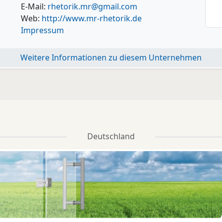
E-Mail:
rhetorik.mr@gmail.com
Web:
http://www.mr-rhetorik.de
Impressum
Weitere Informationen zu diesem Unternehmen
Deutschland