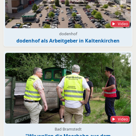
Video
dodenhof
dodenhof als Arbeitgeber in Kaltenkirchen
Video
Bad Bramstedt
"Wir wollen die Moorbahn aus dem