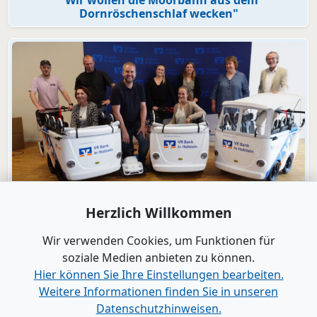
Dornröschenschlaf wecken"
Video
Herzlich Willkommen
Engagement
VR Bank in Holstein macht KiTas mobil!
Wir verwenden Cookies, um Funktionen für
soziale Medien anbieten zu können.
Hier können Sie Ihre Einstellungen bearbeiten.
Alle Videos anzeigen
Weitere Informationen finden Sie in unseren
Datenschutzhinweisen.