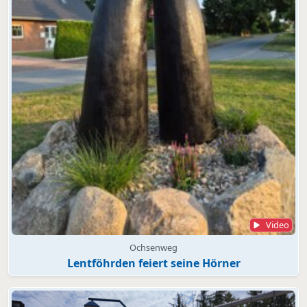
Video
Ochsenweg
Lentföhrden feiert seine Hörner