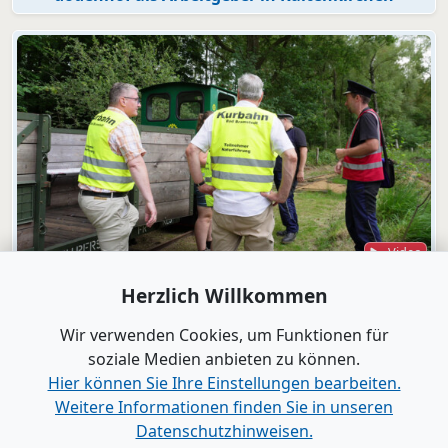
Video
Bad Bramstedt
Herzlich Willkommen
"Wir wollen die Moorbahn aus dem
Dornröschenschlaf wecken"
Wir verwenden Cookies, um Funktionen für
soziale Medien anbieten zu können.
Hier können Sie Ihre Einstellungen bearbeiten.
Alle Videos anzeigen
Weitere Informationen finden Sie in unseren
Datenschutzhinweisen.
www.B2B-Wirtschaft.de