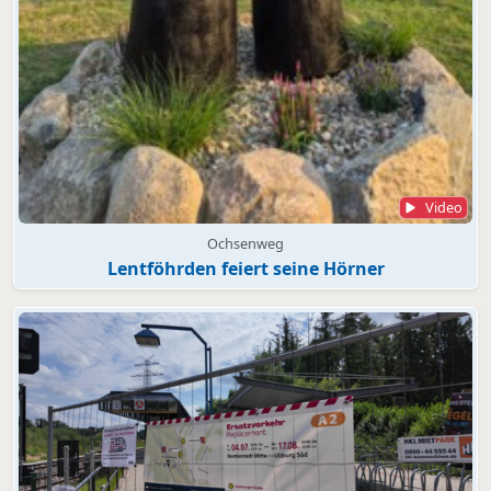
Video
Ochsenweg
Lentföhrden feiert seine Hörner