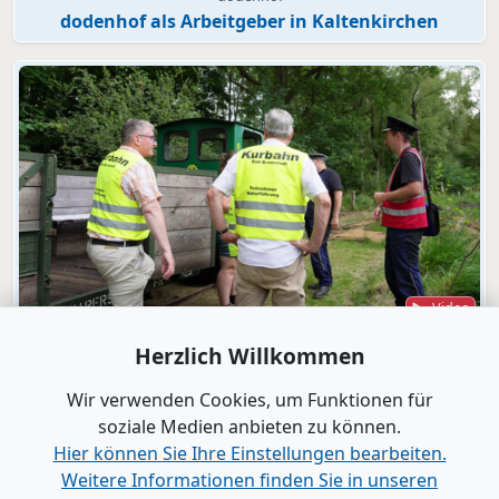
dodenhof als Arbeitgeber in Kaltenkirchen
Video
Bad Bramstedt
Herzlich Willkommen
"Wir wollen die Moorbahn aus dem
Dornröschenschlaf wecken"
Wir verwenden Cookies, um Funktionen für
soziale Medien anbieten zu können.
Hier können Sie Ihre Einstellungen bearbeiten.
Alle Videos anzeigen
Weitere Informationen finden Sie in unseren