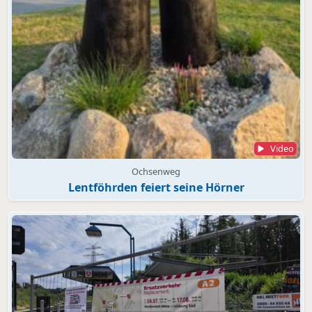
Video
Ochsenweg
Lentföhrden feiert seine Hörner