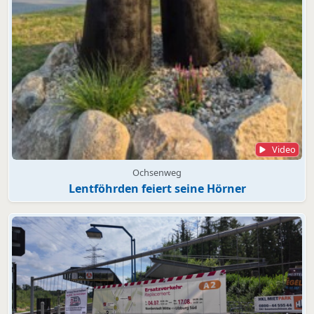
Video
Ochsenweg
Lentföhrden feiert seine Hörner