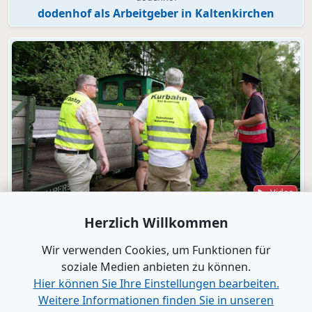
dodenhof als Arbeitgeber in Kaltenkirchen
Video
Bad Bramstedt
Herzlich Willkommen
"Wir wollen die Moorbahn aus dem
Dornröschenschlaf wecken"
Wir verwenden Cookies, um Funktionen für
soziale Medien anbieten zu können.
Hier können Sie Ihre Einstellungen bearbeiten.
Alle Videos anzeigen
Weitere Informationen finden Sie in unseren