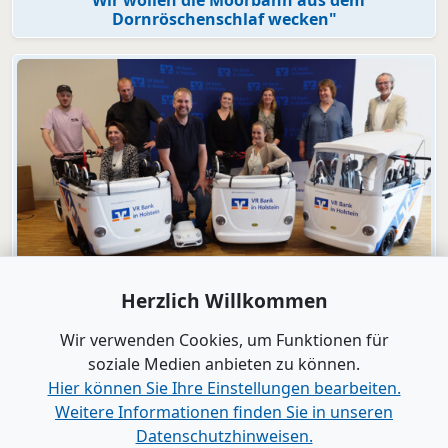
Dornröschenschlaf wecken"
Video
Herzlich Willkommen
Engagement
VR Bank in Holstein macht KiTas mobil!
Wir verwenden Cookies, um Funktionen für
soziale Medien anbieten zu können.
Hier können Sie Ihre Einstellungen bearbeiten.
Alle Videos anzeigen
Weitere Informationen finden Sie in unseren
Datenschutzhinweisen.