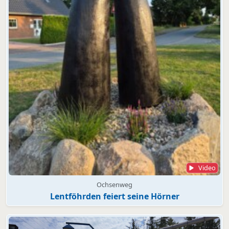
Video
Ochsenweg
Lentföhrden feiert seine Hörner