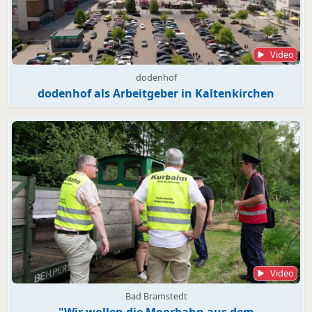
Video
dodenhof
dodenhof als Arbeitgeber in Kaltenkirchen
Video
Bad Bramstedt
"Wir wollen die Moorbahn aus dem