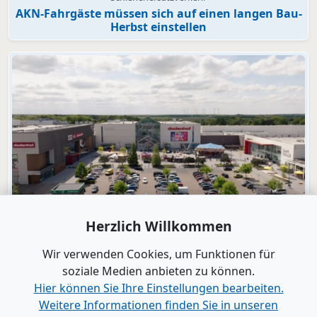
AKN-Fahrgäste müssen sich auf einen langen Bau-
Herbst einstellen
Video
Herzlich Willkommen
dodenhof
dodenhof als Arbeitgeber in Kaltenkirchen
Wir verwenden Cookies, um Funktionen für
soziale Medien anbieten zu können.
Hier können Sie Ihre Einstellungen bearbeiten.
Alle Videos anzeigen
Weitere Informationen finden Sie in unseren