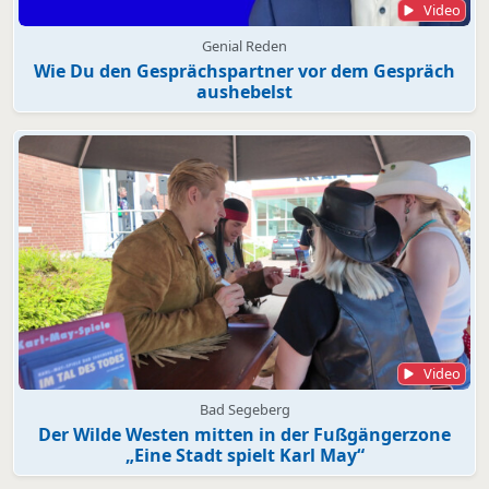
Video
Genial Reden
Wie Du den Gesprächspartner vor dem Gespräch
aushebelst
Video
Bad Segeberg
Der Wilde Westen mitten in der Fußgängerzone
„Eine Stadt spielt Karl May“