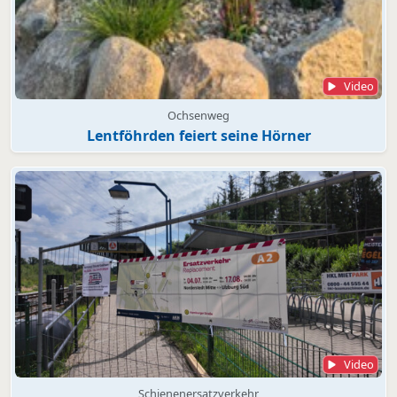
Video
Ochsenweg
Lentföhrden feiert seine Hörner
Video
Schienenersatzverkehr