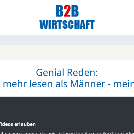
Genial Reden:
mehr lesen als Männer - mei
ideos erlauben
mit einverstanden, das wir externe Inhalte von YouTube lad