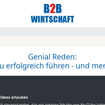
Genial Reden:
u erfolgreich führen - und men
ideos erlauben
mit einverstanden, das wir externe Inhalte von YouTube lad