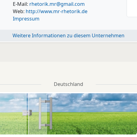
E-Mail:
rhetorik.mr@gmail.com
Web:
http://www.mr-rhetorik.de
Impressum
Weitere Informationen zu diesem Unternehmen
Deutschland