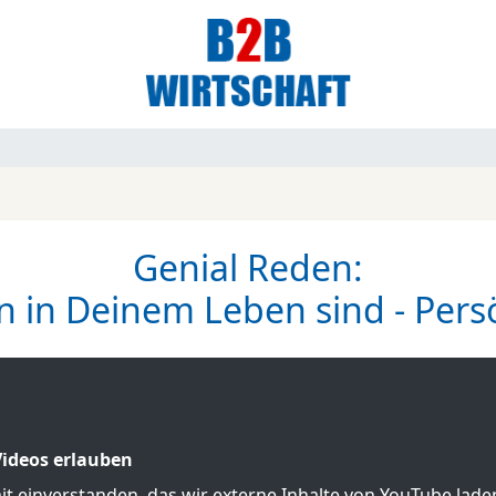
Genial Reden:
n in Deinem Leben sind - Persö
ideos erlauben
mit einverstanden, das wir externe Inhalte von YouTube lad