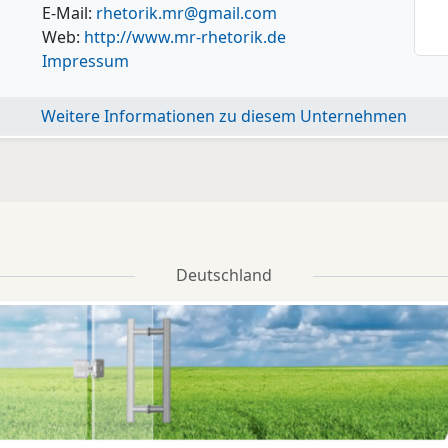
E-Mail:
rhetorik.mr@gmail.com
Web:
http://www.mr-rhetorik.de
Impressum
Weitere Informationen zu diesem Unternehmen
Deutschland