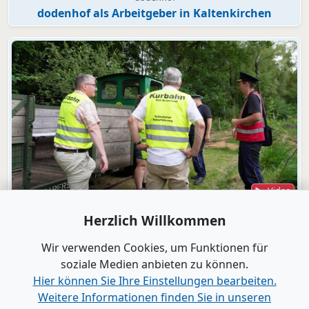
dodenhof als Arbeitgeber in Kaltenkirchen
Video
Bad Bramstedt
Herzlich Willkommen
"Wir wollen die Moorbahn aus dem
Dornröschenschlaf wecken"
Wir verwenden Cookies, um Funktionen für
soziale Medien anbieten zu können.
Hier können Sie Ihre Einstellungen bearbeiten.
Alle Videos anzeigen
Weitere Informationen finden Sie in unseren