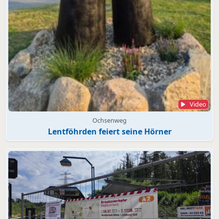
Video
Ochsenweg
Lentföhrden feiert seine Hörner