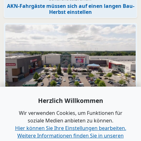
AKN-Fahrgäste müssen sich auf einen langen Bau-
Herbst einstellen
Video
Herzlich Willkommen
dodenhof
dodenhof als Arbeitgeber in Kaltenkirchen
Wir verwenden Cookies, um Funktionen für
soziale Medien anbieten zu können.
Hier können Sie Ihre Einstellungen bearbeiten.
Alle Videos anzeigen
Weitere Informationen finden Sie in unseren