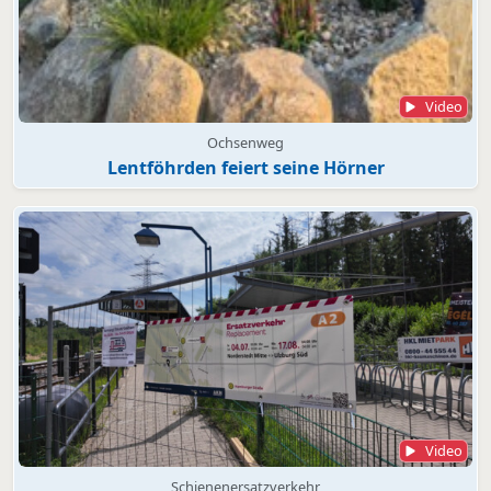
Video
Ochsenweg
Lentföhrden feiert seine Hörner
Video
Schienenersatzverkehr