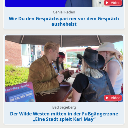
Video
Genial Reden
Wie Du den Gesprächspartner vor dem Gespräch
aushebelst
Video
Bad Segeberg
Der Wilde Westen mitten in der Fußgängerzone
„Eine Stadt spielt Karl May“