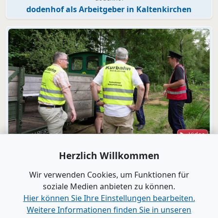
dodenhof als Arbeitgeber in Kaltenkirchen
Video
Bad Bramstedt
Herzlich Willkommen
"Wir wollen die Moorbahn aus dem
Dornröschenschlaf wecken"
Wir verwenden Cookies, um Funktionen für
soziale Medien anbieten zu können.
Hier können Sie Ihre Einstellungen bearbeiten.
Alle Videos anzeigen
Weitere Informationen finden Sie in unseren