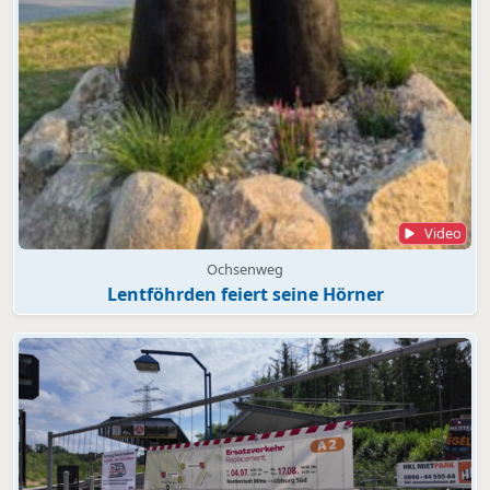
Video
Ochsenweg
Lentföhrden feiert seine Hörner