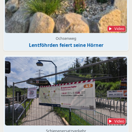
Video
Ochsenweg
Lentföhrden feiert seine Hörner
Video
Schienenersatzverkehr