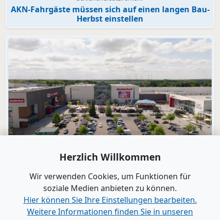
AKN-Fahrgäste müssen sich auf einen langen Bau-
Herbst einstellen
Video
Herzlich Willkommen
dodenhof
dodenhof als Arbeitgeber in Kaltenkirchen
Wir verwenden Cookies, um Funktionen für
soziale Medien anbieten zu können.
Hier können Sie Ihre Einstellungen bearbeiten.
Alle Videos anzeigen
Weitere Informationen finden Sie in unseren