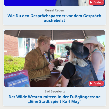
Video
Genial Reden
Wie Du den Gesprächspartner vor dem Gespräch
aushebelst
Video
Bad Segeberg
Der Wilde Westen mitten in der Fußgängerzone
„Eine Stadt spielt Karl May“