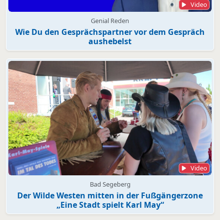
Video
Genial Reden
Wie Du den Gesprächspartner vor dem Gespräch
aushebelst
Video
Bad Segeberg
Der Wilde Westen mitten in der Fußgängerzone
„Eine Stadt spielt Karl May“