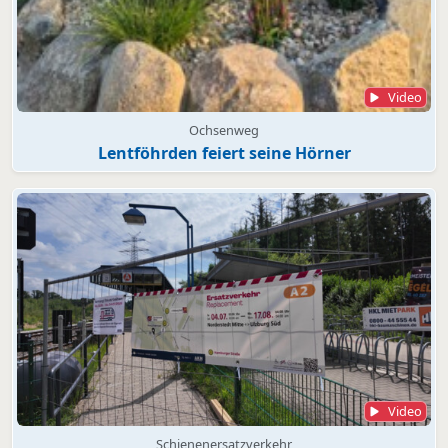
Video
Ochsenweg
Lentföhrden feiert seine Hörner
Video
Schienenersatzverkehr