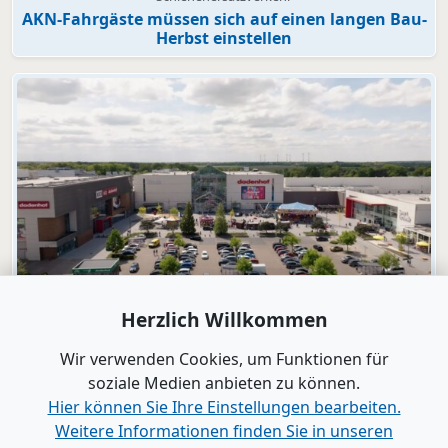
AKN-Fahrgäste müssen sich auf einen langen Bau-
Herbst einstellen
Video
Herzlich Willkommen
dodenhof
dodenhof als Arbeitgeber in Kaltenkirchen
Wir verwenden Cookies, um Funktionen für
soziale Medien anbieten zu können.
Hier können Sie Ihre Einstellungen bearbeiten.
Alle Videos anzeigen
Weitere Informationen finden Sie in unseren