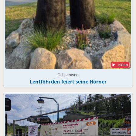
Video
Ochsenweg
Lentföhrden feiert seine Hörner