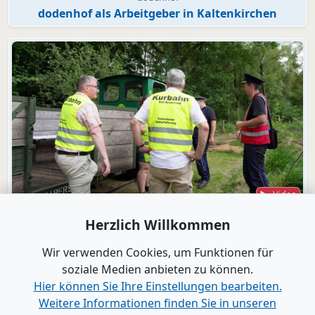
dodenhof als Arbeitgeber in Kaltenkirchen
Video
Bad Bramstedt
Herzlich Willkommen
"Wir wollen die Moorbahn aus dem
Dornröschenschlaf wecken"
Wir verwenden Cookies, um Funktionen für
soziale Medien anbieten zu können.
Hier können Sie Ihre Einstellungen bearbeiten.
Alle Videos anzeigen
Weitere Informationen finden Sie in unseren