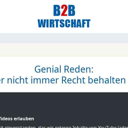
Genial Reden:
 nicht immer Recht behalten -
ideos erlauben
mit einverstanden, das wir externe Inhalte von YouTube lad