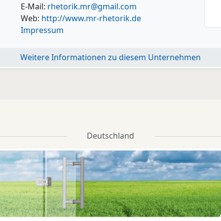
E-Mail:
rhetorik.mr@gmail.com
Web:
http://www.mr-rhetorik.de
Impressum
Weitere Informationen zu diesem Unternehmen
Deutschland