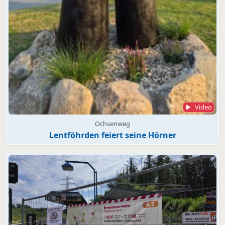
Video
Ochsenweg
Lentföhrden feiert seine Hörner