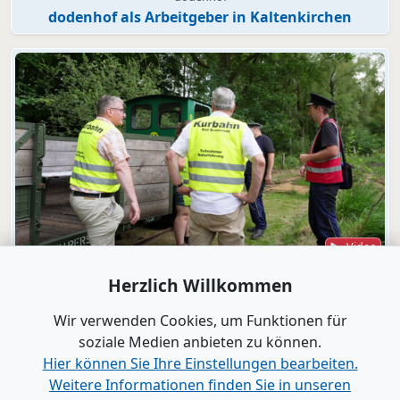
dodenhof als Arbeitgeber in Kaltenkirchen
Video
Bad Bramstedt
Herzlich Willkommen
"Wir wollen die Moorbahn aus dem
Dornröschenschlaf wecken"
Wir verwenden Cookies, um Funktionen für
soziale Medien anbieten zu können.
Hier können Sie Ihre Einstellungen bearbeiten.
Alle Videos anzeigen
Weitere Informationen finden Sie in unseren