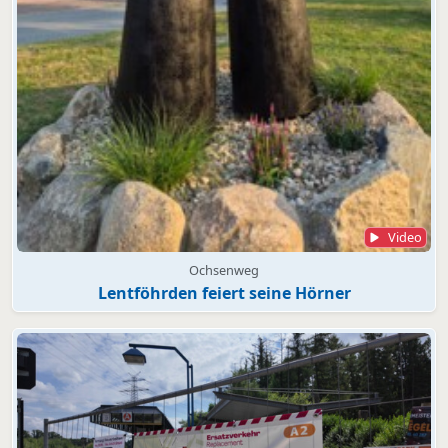
Video
Ochsenweg
Lentföhrden feiert seine Hörner