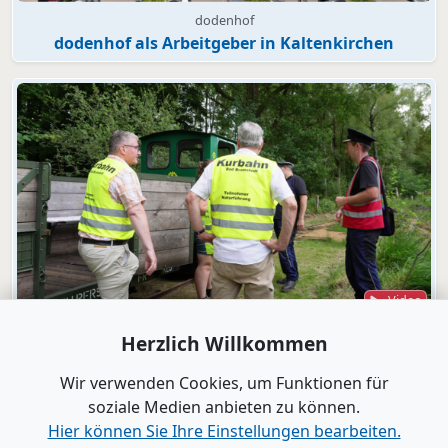
dodenhof
dodenhof als Arbeitgeber in Kaltenkirchen
Video
Bad Bramstedt
Herzlich Willkommen
"Wir wollen die Moorbahn aus dem
Dornröschenschlaf wecken"
Wir verwenden Cookies, um Funktionen für
soziale Medien anbieten zu können.
Hier können Sie Ihre Einstellungen bearbeiten.
Alle Videos anzeigen