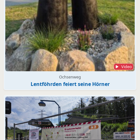
Video
Ochsenweg
Lentföhrden feiert seine Hörner