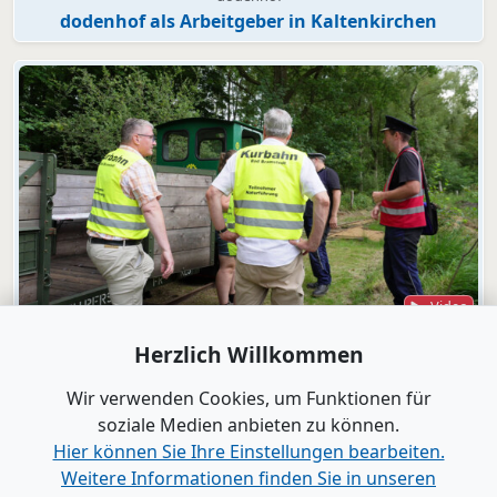
dodenhof als Arbeitgeber in Kaltenkirchen
Video
Bad Bramstedt
Herzlich Willkommen
"Wir wollen die Moorbahn aus dem
Dornröschenschlaf wecken"
Wir verwenden Cookies, um Funktionen für
soziale Medien anbieten zu können.
Hier können Sie Ihre Einstellungen bearbeiten.
Alle Videos anzeigen
Weitere Informationen finden Sie in unseren