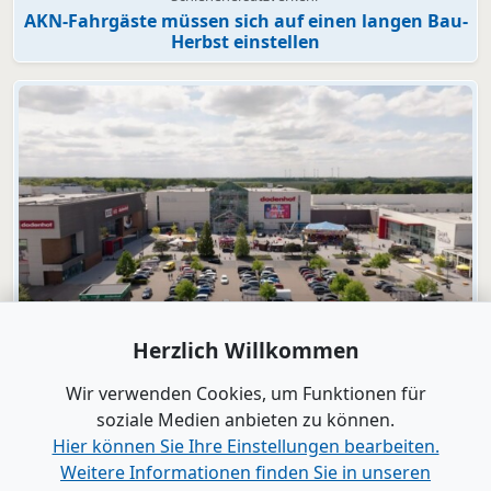
AKN-Fahrgäste müssen sich auf einen langen Bau-
Herbst einstellen
Video
Herzlich Willkommen
dodenhof
dodenhof als Arbeitgeber in Kaltenkirchen
Wir verwenden Cookies, um Funktionen für
soziale Medien anbieten zu können.
Hier können Sie Ihre Einstellungen bearbeiten.
Alle Videos anzeigen
Weitere Informationen finden Sie in unseren