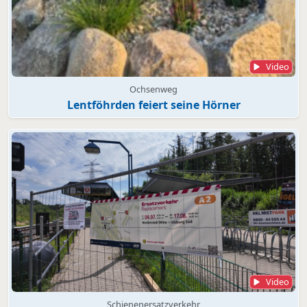
Video
Ochsenweg
Lentföhrden feiert seine Hörner
Video
Schienenersatzverkehr