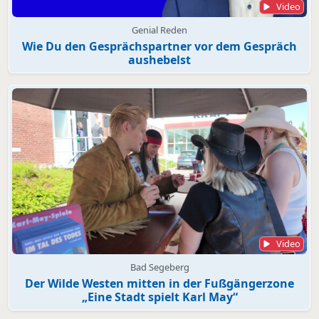
Video
Genial Reden
Wie Du den Gesprächspartner vor dem Gespräch
aushebelst
Video
Bad Segeberg
Der Wilde Westen mitten in der Fußgängerzone
„Eine Stadt spielt Karl May“