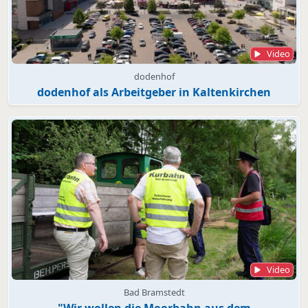
Video
dodenhof
dodenhof als Arbeitgeber in Kaltenkirchen
Video
Bad Bramstedt
"Wir wollen die Moorbahn aus dem