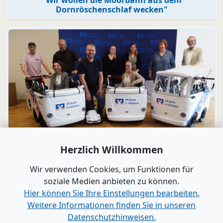
Dornröschenschlaf wecken"
Video
Herzlich Willkommen
Engagement
VR Bank in Holstein macht KiTas mobil!
Wir verwenden Cookies, um Funktionen für
soziale Medien anbieten zu können.
Hier können Sie Ihre Einstellungen bearbeiten.
Alle Videos anzeigen
Weitere Informationen finden Sie in unseren
Datenschutzhinweisen.