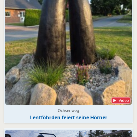
Video
Ochsenweg
Lentföhrden feiert seine Hörner